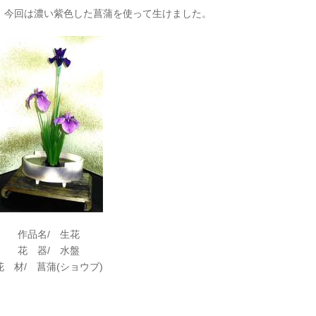
、今回は濃い紫色した菖蒲を使って生けました。
作品名/ 生花
花 器/ 水盤
花 材/ 菖蒲(ショウブ)