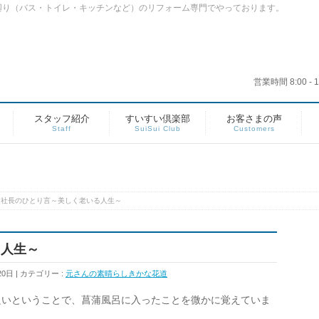
廻り（バス・トイレ・キッチンなど）のリフォーム専門でやっております。
営業時間 8:00 
スタッフ紹介
すいすい倶楽部
お客さまの声
Staff
SuiSui Club
Customers
社長のひとり言～美しく老いる人生～
る人生～
20日
カテゴリー :
元さんの素晴らしきかな花道
良いということで、菖蒲風呂に入ったことを微かに覚えていま