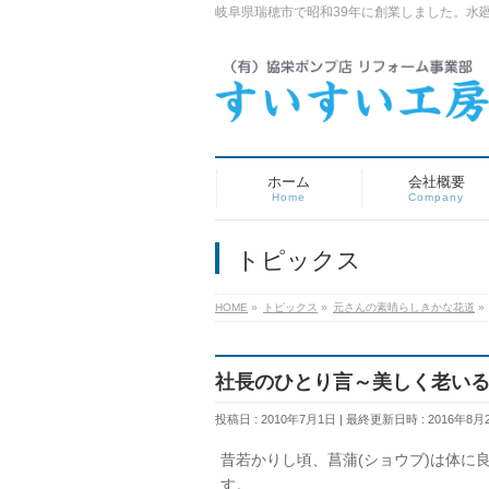
岐阜県瑞穂市で昭和39年に創業しました。水
ホーム
会社概要
Home
Company
トピックス
HOME
»
トピックス
»
元さんの素晴らしきかな花道
»
社長のひとり言～美しく老い
投稿日 : 2010年7月1日
最終更新日時 : 2016年8月
昔若かりし頃、菖蒲(ショウブ)は体に
す。