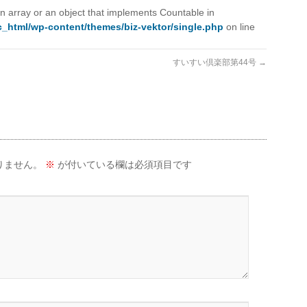
n array or an object that implements Countable in
_html/wp-content/themes/biz-vektor/single.php
on line
すいすい倶楽部第44号
→
りません。
※
が付いている欄は必須項目です