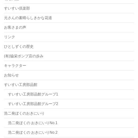
すいすい倶楽部
元さんの素晴らしきかな花道
お客さまの声
リンク
ひとしずくの歴史
(有)協栄ポンプ店の歩み
キャラクター
お知らせ
すいすい工房部品館
すいすい工房部品館グループ1
すいすい工房部品館グループ2
浩二発ぼくのおきにいり
浩二発ぼくの おきにいりNo.1
浩二発ぼくの おきにいりNo.2