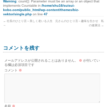
Warning
: count(): Parameter must be an array or an object that
implements Countable in
/home/shu16/suisui-
kobo.com/public_html/wp-content/themes/biz-
vektor/single.php
on line
47
←
社長のひとり言～美しく老いる人生
元さんのひとり言～趣味を生かせ 私
～
の健康法
→
コメントを残す
メールアドレスが公開されることはありません。
※
が付いてい
る欄は必須項目です
コメント
※
名前
※