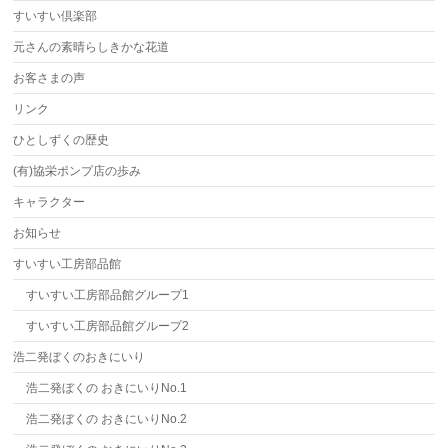
すいすい倶楽部
元さんの素晴らしきかな花道
お客さまの声
リンク
ひとしずくの歴史
(有)協栄ポンプ店の歩み
キャラクター
お知らせ
すいすい工房部品館
すいすい工房部品館グループ1
すいすい工房部品館グループ2
浩二発ぼくのおきにいり
浩二発ぼくの おきにいりNo.1
浩二発ぼくの おきにいりNo.2