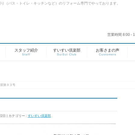
廻り（バス・トイレ・キッチンなど）のリフォーム専門でやっております。
営業時間 8:00 
スタッフ紹介
すいすい倶楽部
お客さまの声
Staff
SuiSui Club
Customers
楽部第９３号
22日
カテゴリー :
すいすい倶楽部