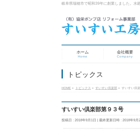
岐阜県瑞穂市で昭和39年に創業しました。水
ホーム
会社概要
Home
Company
トピックス
HOME
»
トピックス
»
すいすい倶楽部
»
すいすい倶
すいすい倶楽部第９３号
投稿日 : 2018年9月1日
最終更新日時 : 2018年9月