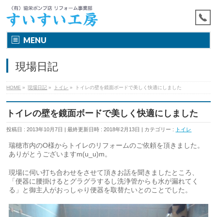
MENU
現場日記
HOME
»
現場日記
»
トイレ
»
トイレの壁を鏡面ボードで美しく快適にしました
トイレの壁を鏡面ボードで美しく快適にしました
投稿日 : 2013年10月7日
最終更新日時 : 2018年2月13日
カテゴリー :
トイレ
瑞穂市内のO様からトイレのリフォームのご依頼を頂きました。
ありがとうございますm(u_u)m。
現場に伺い打ち合わせをさせて頂きお話を聞きましたところ、
「便器に腰掛けるとグラグラするし洗浄管からも水が漏れてく
る」と御主人がおっしゃり便器を取替たいとのことでした。